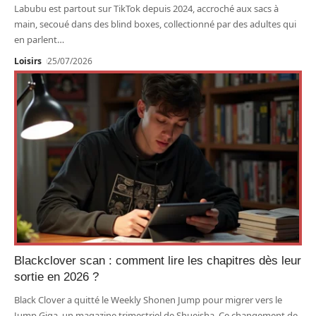
Labubu est partout sur TikTok depuis 2024, accroché aux sacs à
main, secoué dans des blind boxes, collectionné par des adultes qui
en parlent
…
Loisirs
25/07/2026
Blackclover scan : comment lire les chapitres dès leur
sortie en 2026 ?
Black Clover a quitté le Weekly Shonen Jump pour migrer vers le
Jump Giga, un magazine trimestriel de Shueisha. Ce changement de