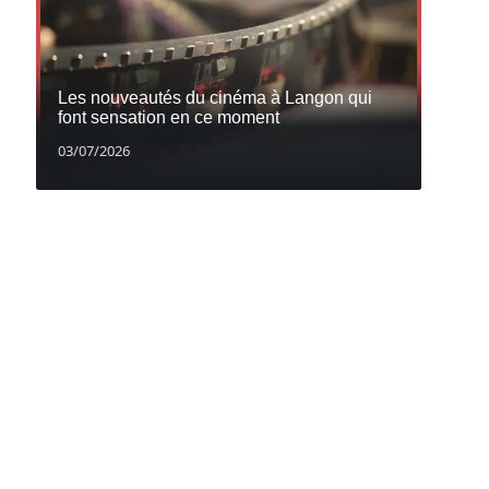
Les nouveautés du cinéma à Langon qui
font sensation en ce moment
03/07/2026