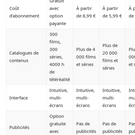
Gratuit
Coût
avec
À partir
À partir
À p
d’abonnement
option
de 8,99 €
de 5,99 €
de
payante
300
films,
Plus de
300
Plus de 4
Plu
Catalogues de
20 000
séries,
000 films
00
contenus
films et
4000 h
et séries
et 
séries
de
téléréalité
Intuitive,
Intuitive,
Intuitive,
Int
Interface
multi-
multi-
multi-
mul
écrans
écrans
écrans
éc
Option
gratuite
Pas de
Pas de
Pa
Publicités
avec
publicités
publicités
pub