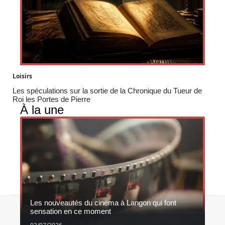
Loisirs
Les spéculations sur la sortie de la Chronique du Tueur de
Roi les Portes de Pierre
À la une
Les nouveautés du cinéma à Langon qui font
Contact
Mentions légales
Sitemap
sensation en ce moment
© 2026 | cinemacapitole.be