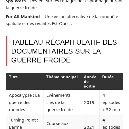
Spy Wars
– Revient sur les rouages de l’espionnage durant
la guerre froide.
For All Mankind
– Une vision alternative de la conquête
spatiale et des rivalités Est-Ouest.
TABLEAU RÉCAPITULATIF DES
DOCUMENTAIRES SUR LA
GUERRE FROIDE
Titre
Thème principal
Année
Durée
de
sortie
Apocalypse : La
Événements
4
guerre des
clés de la
2019
épisodes
mondes
guerre froide
x 52 min
Turning Point :
4
Course aux
L’arme
2021
épisodes