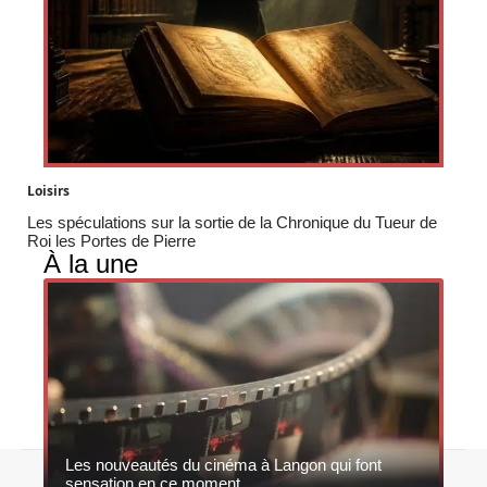
Loisirs
Les spéculations sur la sortie de la Chronique du Tueur de
Roi les Portes de Pierre
À la une
Les nouveautés du cinéma à Langon qui font
Contact
Mentions légales
Sitemap
sensation en ce moment