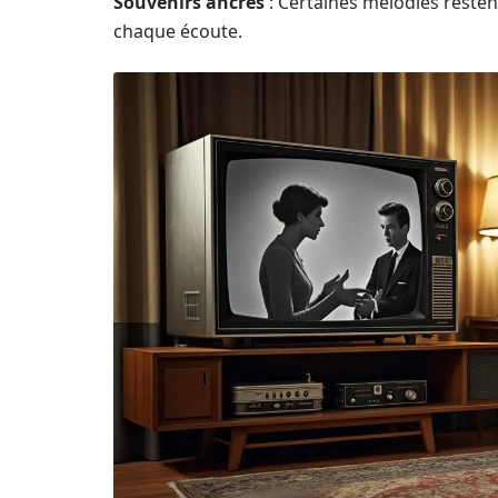
Souvenirs ancrés
: Certaines mélodies resten
chaque écoute.