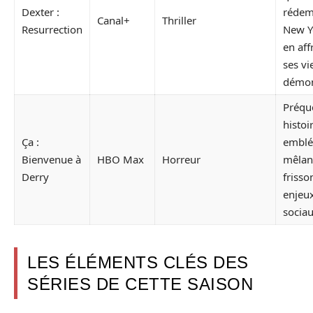
Dexter :
rédem
Canal+
Thriller
Resurrection
New Y
en aff
ses vi
démon
Préqu
histoi
Ça :
emblé
Bienvenue à
HBO Max
Horreur
mêlan
Derry
frisso
enjeu
sociau
LES ÉLÉMENTS CLÉS DES
SÉRIES DE CETTE SAISON