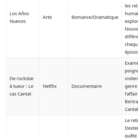
les re
Los Años
humai
Arte
Romance/Dramatique
Nuevos
explo
Nouve
différ
chaqu
épiso
Exam
poign
De rockstar
violen
à tueur : Le
Netflix
Documentaire
genre 
cas Cantat
l’affai
Bertr
Cantat
Le ret
Dexte
quête