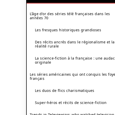
L’âge d’or des séries télé françaises dans les
années 70
Les fresques historiques grandioses
Des récits ancrés dans le régionalisme et la
réalité rurale
La science-fiction à la française : une auda
originale
Les séries américaines qui ont conquis les foy
français
Les duos de flics charismatiques
Super-héros et récits de science-fiction
Trends in Televiewing: who watched television